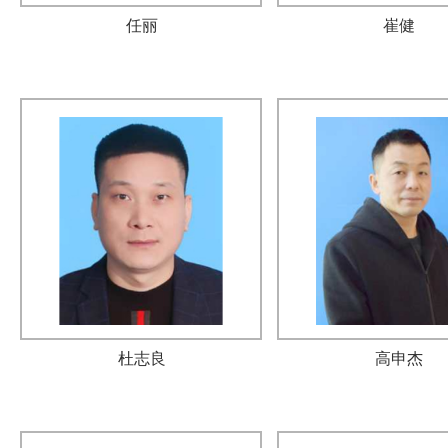
任丽
崔健
杜志良
高申杰