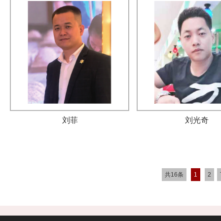
刘菲
刘光奇
共16条
1
2