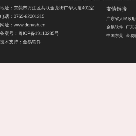
地址：东莞市万江区共联金龙街广华大厦401室
友情链接
电话：0769-82001315
广东省人民政府
网址：www.dgnysh.cn
金易软件
广东
备案号：
粤ICP备19110285号
中国东莞
金易
技术支持：
金易软件